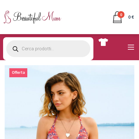
0
0 €
Products
search
Offerta