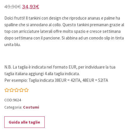
Il
Il
49,90
€
34,93
€
prezzo
prezzo
Dolci frutti! Il tankini con design che riproduce ananas e palme ha
originale
attuale
spalline che si annodano al collo. Questo tankini premaman grazie al
era:
è:
top con arricciature laterali offre molto spazio e cresce settimana
49,90€.
34,93€.
dopo settimana con il pancione. Si abbina ad un comodo slip in tinta
unita blu.
N.B. La taglia è indicata nel formato EUR, per individuare la tua
taglia italiana aggiungi 4 alla taglia indicata.
Per esempio: Taglia indicata 38EUR = 42ITA, 48EUR = 52ITA
COD:9624
Categoria:
Costumi
Guida alle taglie