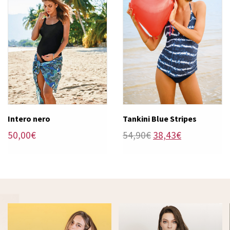
Intero nero
Tankini Blue Stripes
Il
Il
50,00
€
54,90
€
38,43
€
prezzo
prezzo
originale
attuale
era:
è:
54,90€.
38,43€.