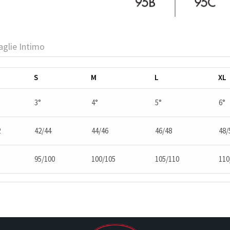
aglie Intimo
S
M
L
XL
3°
4°
5°
6°
2
42/44
44/46
46/48
48/
5
95/100
100/105
105/110
110