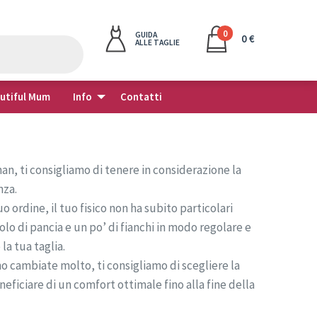
0
GUIDA
0 €
ALLE TAGLIE
autiful Mum
Info
Contatti
n, ti consigliamo di tenere in considerazione la
nza.
o ordine, il tuo fisico non ha subito particolari
o di pancia e un po’ di fianchi in modo regolare e
la tua taglia.
no cambiate molto, ti consigliamo di scegliere la
eficiare di un comfort ottimale fino alla fine della