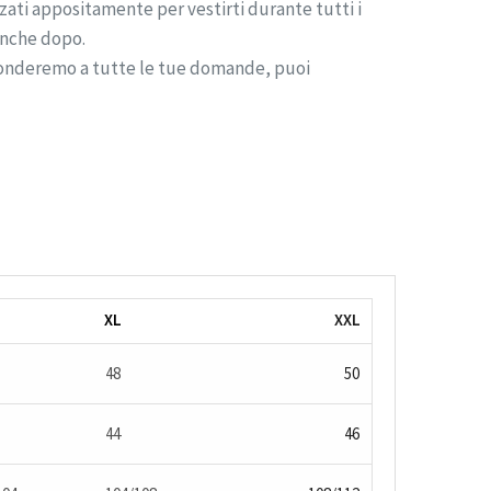
izzati appositamente per vestirti durante tutti i
anche dopo.
ponderemo a tutte le tue domande, puoi
XL
XXL
48
50
44
46