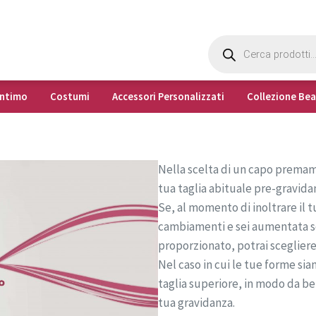
Products
search
Intimo
Costumi
Accessori Personalizzati
Collezione Be
Nella scelta di un capo premama
tua taglia abituale pre-gravida
Se, al momento di inoltrare il tu
cambiamenti e sei aumentata sol
proporzionato, potrai scegliere 
Nel caso in cui le tue forme sia
taglia superiore, in modo da ben
tua gravidanza.