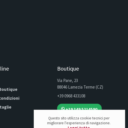
line
Boutique
Via Pane, 23
88046 Lamezia Terme (CZ)
 Boutique
+39 0968 433108
condizioni
 taglie
+39 349 5214590
Questo sito utilizza cookie tecnici per
migliorare l'esperienza di navigazione.
Leggi tutto