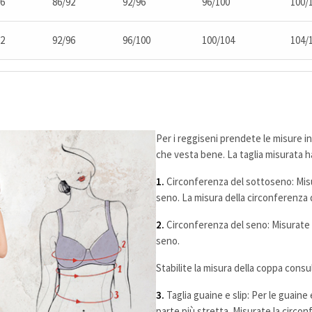
86
86/92
92/96
96/100
100/
92
92/96
96/100
100/104
104/
Per i reggiseni prendete le misure 
che vesta bene. La taglia misurata ha
1.
Circonferenza del sottoseno: Misu
seno. La misura della circonferenza 
2.
Circonferenza del seno: Misurate l
seno.
Stabilite la misura della coppa consu
3.
Taglia guaine e slip: Per le guaine 
parte più stretta. Misurate la circon