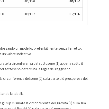
104
104/108
108/112
108
108/112
112/116
indossando un modello, preferibilmente senza ferretto,
 un valore indicativo.
rate la circonferenza del sottoseno (1) appena sotto il
del sottoseno determina la taglia del reggiseno.
a circonferenza del seno (2) sulla parte più prosperosa del
ltando la tabella
e gli slip misurate la circonferenza del girovita (3) sulla sua
ferenza dei fianchi (4) sulla parte più prosperosa.