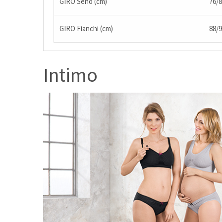
GIRO Seno (cm)
76/
GIRO Fianchi (cm)
88/
Intimo