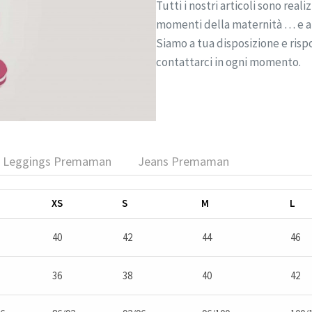
Tutti i nostri articoli sono real
momenti della maternità … e 
Siamo a tua disposizione e ris
contattarci in ogni momento.
e, Leggings Premaman
Jeans Premaman
XS
S
M
L
40
42
44
46
36
38
40
42