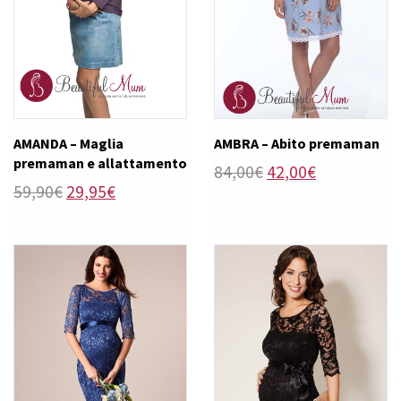
AMANDA – Maglia
AMBRA – Abito premaman
premaman e allattamento
Il
Il
84,00
€
42,00
€
Il
Il
59,90
€
29,95
€
prezzo
prezzo
prezzo
prezzo
originale
attuale
originale
attuale
era:
è:
era:
è:
84,00€.
42,00€.
59,90€.
29,95€.