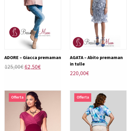
ADORE – Giacca premaman
AGATA – Abito premaman
in tulle
Il
Il
125,00
€
62,50
€
220,00
€
prezzo
prezzo
originale
attuale
era:
è:
125,00€.
62,50€.
Offerta
Offerta