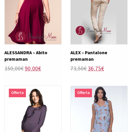
ALESSANDRA – Abito
ALEX – Pantalone
premaman
premaman
Il
Il
Il
Il
150,00
€
90,00
€
73,50
€
36,75
€
prezzo
prezzo
prezzo
prezzo
originale
attuale
originale
attuale
era:
è:
era:
è:
Offerta
Offerta
150,00€.
90,00€.
73,50€.
36,75€.