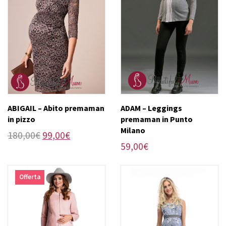
ABIGAIL – Abito premaman
ADAM – Leggings
in pizzo
premaman in Punto
Milano
Il
Il
180,00
€
99,00
€
59,00
€
prezzo
prezzo
originale
attuale
era:
è:
Offerta
180,00€.
99,00€.