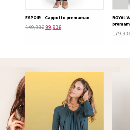
ESPOIR – Cappotto premaman
ROYAL V
premam
Il
Il
149,90
€
99,90
€
179,90
prezzo
prezzo
originale
attuale
era:
è:
149,90€.
99,90€.