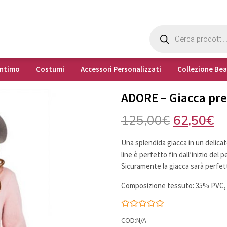
Products
search
Intimo
Costumi
Accessori Personalizzati
Collezione Be
ADORE – Giacca p
Il
Il
125,00
€
62,50
€
prezzo
pr
Una splendida giacca in un delicato 
originale
at
line è perfetto fin dall’inizio del
Sicuramente la giacca sarà perfet
era:
è:
Composizione tessuto: 35% PVC, 
125,00€.
62
COD:N/A