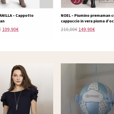
ANILLA – Cappotto
NOEL – Piumino premaman c
an
cappuccio in vera piuma d’o
Il
Il
Il
Il
€
109,90
€
210,00
€
149,90
€
prezzo
prezzo
prezzo
prezzo
originale
attuale
originale
attuale
era:
è:
era:
è:
179,90€.
109,90€.
210,00€.
149,90€.