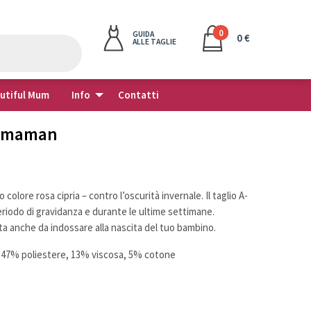
0
GUIDA
0 €
ALLE TAGLIE
autiful Mum
Info
Contatti
remaman
ezzo
colore rosa cipria – contro l’oscurità invernale. Il taglio A-
tuale
 periodo di gravidanza e durante le ultime settimane.
ta anche da indossare alla nascita del tuo bambino.
47% poliestere, 13% viscosa, 5% cotone
,50€.