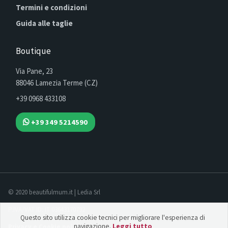
Termini e condizioni
Guida alle taglie
Boutique
Via Pane, 23
88046 Lamezia Terme (CZ)
+39 0968 433108
+39 349 5214590
© 2020 beautifulmum.it | Ledia Srl
P.IVA/VAT ID: IT 03643170792
Questo sito utilizza cookie tecnici per migliorare l'esperienza di
navigazione.
Leggi tutto
Privacy e Cookie policy