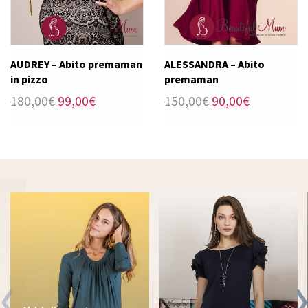
AUDREY – Abito premaman
ALESSANDRA – Abito
in pizzo
premaman
Il
Il
Il
Il
180,00
€
99,00
€
150,00
€
90,00
€
prezzo
prezzo
prezzo
prezzo
originale
attuale
originale
attuale
era:
è:
era:
è:
180,00€.
99,00€.
150,00€.
90,00€.