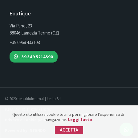
Boutique
Via Pane, 23
88046 Lamezia Terme (CZ)
+39 0968 433108
+39 349 5214590
© 2020 beautifulmum.it | Ledia Srl
P.IVA/VAT ID: IT 03643170792
Questo sito utilizza cookie tecnici per migliorare l'esperienza di
navigazione.
Leggi tutto
Privacy e Cookie policy
ACCETTA
Powered by INTENDO