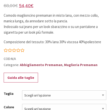
Il
Il
68,00
€
54,40
€
prezzo
prezzo
Comodo maglioncino premaman in misto lana, con mezzo collo,
originale
attuale
manica lunga, da annodare sotto la pancia.
era:
è:
Indossalo sui jeans per un look sbarazzino o su un pantalone a
68,00€.
54,40€.
sigaretta per un look più formale.
Composizione del tessuto: 30% lana 30% viscosa 40%poliestere
COD:N/A
Categorie:
Abbigliamento Premaman
,
Maglieria Premaman
Guida alle taglie
Taglia
Colore