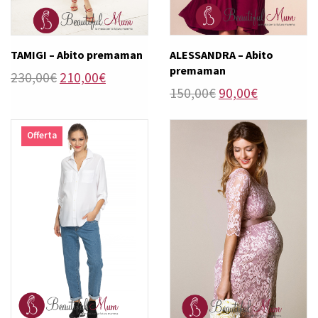
TAMIGI – Abito premaman
ALESSANDRA – Abito
premaman
Il
Il
230,00
€
210,00
€
Il
Il
150,00
€
90,00
€
prezzo
prezzo
prezzo
prezzo
originale
attuale
originale
attuale
era:
è:
Offerta
era:
è:
230,00€.
210,00€.
150,00€.
90,00€.