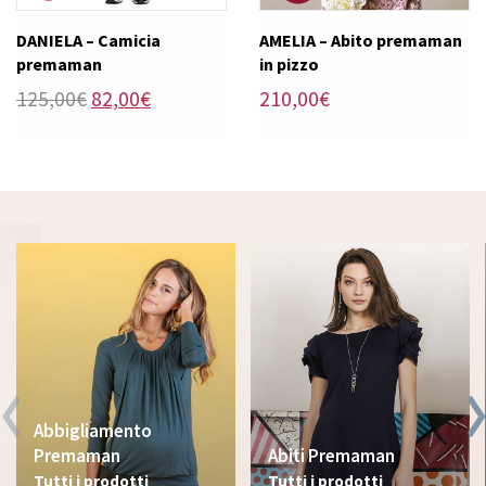
DANIELA – Camicia
AMELIA – Abito premaman
premaman
in pizzo
Il
Il
125,00
€
82,00
€
210,00
€
prezzo
prezzo
originale
attuale
era:
è:
125,00€.
82,00€.
Abbigliamento
Premaman
Abiti Premaman
Tutti i prodotti
Tutti i prodotti