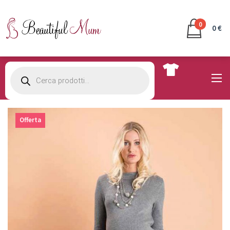
0
0 €
Products
search
Offerta