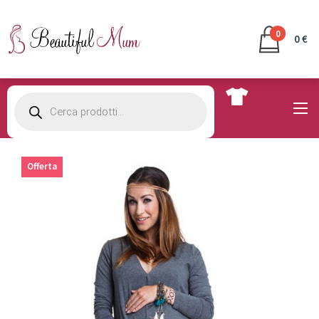
0
0 €
Products
search
Offerta