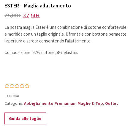
ESTER – Maglia allattamento
Il
Il
75,00
€
37,50
€
prezzo
prezzo
La nostra maglia Ester è una combinazione di cotone confortevole
originale
attuale
e morbida con un taglio originale. Il frontale con bottone permette
era:
è:
l’apertura discreta consentendo l’allattamento.
75,00€.
37,50€.
Composizione: 92% cotone, 8% elastan.
COD:N/A
Categorie:
Abbigliamento Premaman
,
Maglie & Top
,
Outlet
Guida alle taglie