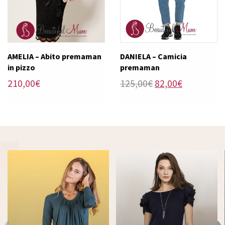
AMELIA – Abito premaman
DANIELA – Camicia
in pizzo
premaman
Il
Il
210,00
€
125,00
€
82,00
€
prezzo
prezzo
originale
attuale
era:
è:
125,00€.
82,00€.