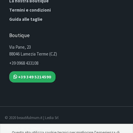
La nostra Boutique
Termini e condizioni
Guida alle taglie
Boutique
Via Pane, 23
88046 Lamezia Terme (CZ)
+39 0968 433108
+39 349 5214590
© 2020 beautifulmum.it | Ledia Srl
P.IVA/VAT ID: IT 03643170792
Questo sito utilizza cookie tecnici per migliorare l'esperienza di