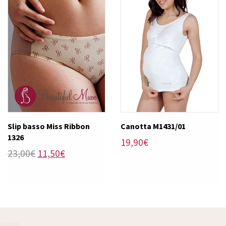
Slip basso Miss Ribbon
Canotta M1431/01
1326
19,90
€
Il
Il
23,00
€
11,50
€
prezzo
prezzo
originale
attuale
era:
è:
23,00€.
11,50€.