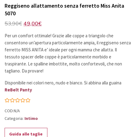
Reggiseno allattamento senza ferretto Miss Anita
5070
Il
Il
53,90
€
49,00
€
prezzo
prezzo
Per un comfort ottimale! Grazie alle coppe a triangolo che
originale
attuale
consentono un’apertura particolarmente ampia, il reggiseno senza
era:
è:
ferretto MISS ANITA e’ ideale per ogni mamma che allatta. Il
53,90€.
49,00€.
tessuto spacer delle coppe è particolarmente morbido e
traspirante. Le spalline imbottite, molto confortevoli, che non
tagliano. Da provare!
Disponibile nei colori nero, nudo e bianco. Si abbina alla guaina
ReBelt Panty
COD:N/A
Categoria:
Intimo
Guida alle taglie