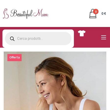
0
0 €
Products
search
Offerta