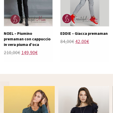
NOEL – Piumino
EDDIE – Giacca premaman
premaman con cappuccio
Il
Il
84,00
€
42,00
€
in vera piuma d’oca
prezzo
prezzo
Il
Il
210,00
€
149,90
€
originale
attuale
prezzo
prezzo
era:
è:
originale
attuale
84,00€.
42,00€.
era:
è:
210,00€.
149,90€.