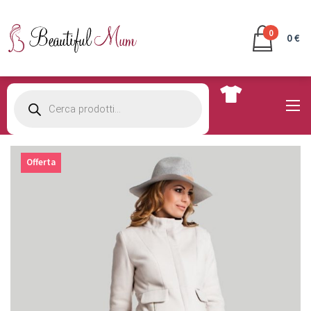
0
0 €
Products
search
Offerta