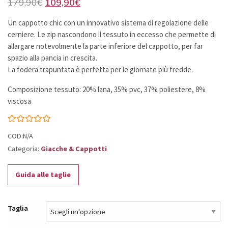
Il
Il
179,90
€
109,90
€
prezzo
prezzo
Un cappotto chic con un innovativo sistema di regolazione delle
originale
attuale
cerniere. Le zip nascondono il tessuto in eccesso che permette di
era:
è:
allargare notevolmente la parte inferiore del cappotto, per far
179,90€.
109,90€.
spazio alla pancia in crescita.
La fodera trapuntata è perfetta per le giornate più fredde.
Composizione tessuto: 20% lana, 35% pvc, 37% poliestere, 8%
viscosa
COD:N/A
Categoria:
Giacche & Cappotti
Guida alle taglie
Taglia