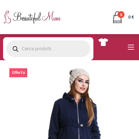
0
0 €
Products
search
Offerta