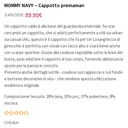
MOMMY NAVY – Cappotto premaman
Il
Il
145,90
€
99,90
€
prezzo
prezzo
Un cappotto caldo è alla base del guardaroba invernale. Se stai
originale
attuale
cercando un cappotto, che si adatti perfettamente a stili sia urban
era:
è:
sia casual chic, questo è il cappotto che fa per te! La lunghezza al
145,90€.
99,90€.
ginocchio è perfetta con stivali con tacco alto e starà bene anche
con scarpe sportive. Grazie alla coulisse regolabile sotto la linea del
busto, puoi adattare il cappotto al tuo corpo, fornendo abbastanza
spazio per la pancia in crescita.
Presenta anche dettagli sottili – coulisse sul cappuccio e sul fondo
e bottone decorativo in vita – che rendono questa stilizzazione
moderna e originale.
Composizione tessuto: 20% lana, 35% pvc, 37% poliestere, 8%
viscosa
COD:N/A